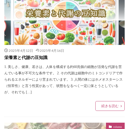
2025年4月12日
2025年4月16日
栄養素と代謝の豆知識
1. 美しさ、健康、若さは、人体を構成する約60兆個の細胞が活発な代謝を営
んでいる事が不可欠な条件です。 2. その代謝は細胞中のミトコンドリアで作
られるエネルギーにより営まれています。 3. 人間の体にはホメオスターシス
（恒常性）と言う性質があって、状態をなるべく一定に保とうとしている
が、それでも […]
続きを読む
column